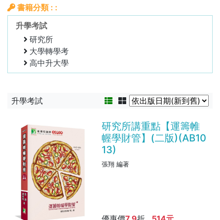
書籍分類 : :
升學考試
研究所
大學轉學考
高中升大學
升學考試
研究所講重點【運籌帷
幄學財管】(二版)(AB10
13)
張翔 編著
優惠價
7.9
折 ,
514元