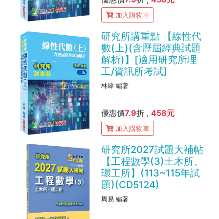
加入購物車
研究所講重點 【線性代
數(上)(含歷屆經典試題
解析)】[適用研究所理
工/資訊所考試]
林緯 編著
優惠價
7.9
折 ,
458元
加入購物車
研究所2027試題大補帖
【工程數學(3)土木所、
環工所】(113~115年試
題)(CD5124)
周易 編著