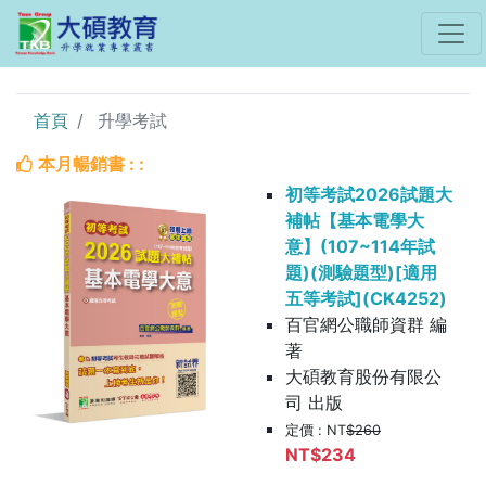
首頁
升學考試
本月暢銷書 : :
初等考試2026試題大
補帖【基本電學大
意】(107~114年試
題)(測驗題型)[適用
五等考試](CK4252)
百官網公職師資群 編
著
大碩教育股份有限公
司 出版
定價 : NT
$260
NT$234