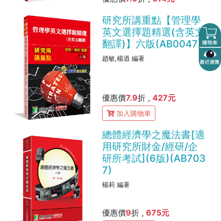
研究所講重點【管理學
英文選擇題精選(含英文
翻譯)】六版(AB0047)
趙敏,楊逍 編著
優惠價
7.9
折 ,
427元
加入購物車
總體經濟學之魔法書[適
用研究所財金/經研/企
研所考試](6版)(AB703
7)
楊莉 編著
優惠價
9
折 ,
675元