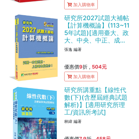
加入購物車
研究所2027試題大補帖
【計算機概論】(113~11
5年試題)[適用臺大、政
大、中央、中正、成
大、中山、中興、北大
張逸 編著
研究所考試](CD5114)
優惠價
9
折 ,
504元
加入購物車
研究所講重點【線性代
數(下)(含歷屆經典試題
解析)】[適用研究所理
工/資訊所考試]
林緯 編著
優惠價
7.9
折 ,
458元