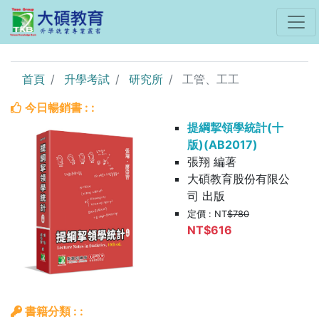
首頁
升學考試
研究所
工管、工工
今日暢銷書 : :
提綱挈領學統計(十
版)(AB2017)
張翔 編著
大碩教育股份有限公
司 出版
定價 : NT
$780
NT$616
書籍分類 : :