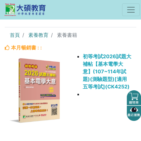
首頁
素養教育
素養書籍
本月暢銷書 : :
初等考試2026試題大
補帖【基本電學大
意】(107~114年試
題)(測驗題型)[適用
五等考試](CK4252)