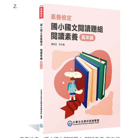
Gerunds）
2.
第 9 單元 分詞構句（現在分詞、過去分詞、being
p.p.）
第 10 單元 名詞子句（Noun Clauses）
第 11 單元 形容詞子句（關係代名詞 / 關係副詞）
Adjective Clauses (Relative Clauses)
第 12 單元 副詞子句（時間、條件、原因、對比、
讓步）
第 13 單元 假設語氣 (Subjunctive Mood)
第 14 單元 使役與感官動詞 (Causative and
Perception Verbs)
第 15 單元 倒裝與強調句型 (Inversion & Emphatic
Structures)
第 16 單元 省略與連接詞混合應用 (Ellipsis and
Conjunctions)
第 17 單元 比較級與最高級 (Comparatives and
Superlatives)
第 18 單元 連接詞與轉折語 (Logical Connectors)