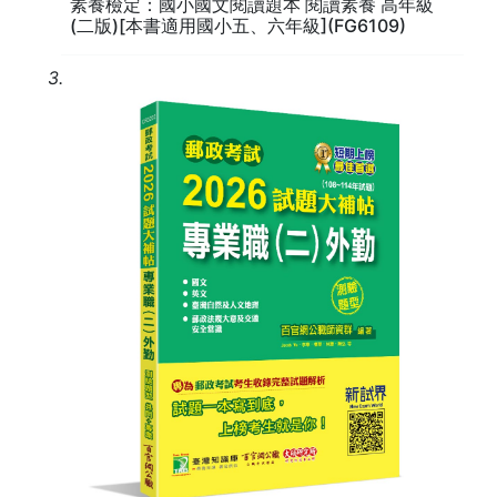
素養檢定：國小國文閱讀題本 閱讀素養 高年級
第三章 | 克漏字篇
(二版)[本書適用國小五、六年級](FG6109)
練習 1
練習 2
3.
練習 3
練習 4
練習 5
練習 6
練習 7
第四章 | 閱讀測驗篇
練習 1
練習 2
練習 3
練習 4
練習 5
練習 6
練習 7
練習 8
練習 9