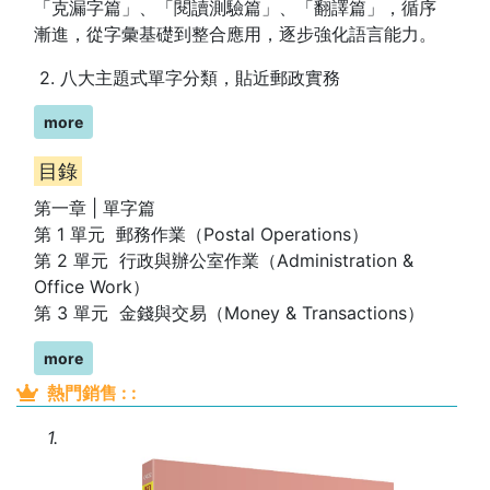
「克漏字篇」、「閱讀測驗篇」、「翻譯篇」，循序
漸進，從字彙基礎到整合應用，逐步強化語言能力。
2. 八大主題式單字分類，貼近郵政實務
第一章依郵政工作情境劃分為八單元，如「郵務作
more
業」、「行政與辦公室作業」、「金錢與交易」、
目錄
「顧客服務與應對」等，內容與實際郵局作業緊密結
合，實用性高。
第一章 | 單字篇
第 1 單元 郵務作業（Postal Operations）
3. 文法系統化解析，對應歷屆考題
第 2 單元 行政與辦公室作業（Administration &
Office Work）
第二章從基本時態到假設語氣、分詞構句、連接詞
第 3 單元 金錢與交易（Money & Transactions）
轉折語等，均配合郵政英文出題趨勢，例句實用、講
第 4 單元 地址與地點（Location & Addressing）
解清晰，幫助考生掌握句型運作邏輯。
more
第 5 單元 物流與交通（Logistics &
4. 克漏字與閱讀雙訓練，提升應試敏感度
Transportation）
熱門銷售 : :
第 6 單元 公告與通知（Announcements &
第三章與第四章收錄多篇模擬題，題材涵蓋郵務公
1.
Notices）
告、客戶服務、運輸管理等主題，貼近考題語境，訓
第 7 單元 顧客服務與應對（Customer Service &
練同時理解與答題能力。