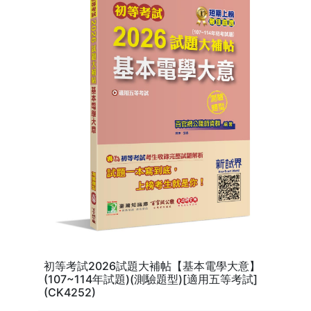
Issues）
第 8 單元 閱讀理解常見主題（Reading
5. 翻譯練習強化中英轉換力
Comprehension Topics）
第五章特設「翻譯篇」，從簡單句型到實務郵政表
第二章 | 文法篇
達，讓學習者熟悉英譯中、中譯英的關鍵句構與用語
第 1 單元 現在簡單式 vs. 現在進行式 (Simple
習慣。
Present vs. Present Continuous)
6. 雙語對照＋空格練習設計，兼具記憶與實作
第 2 單元 過去簡單式 vs. 過去進行式 (Simple Past
vs. Past Continuous)
每單元皆附中英對照例句與填空練習，透過實際操
第 3 單元 未來簡單式 vs. 未來進行式 (Simple
作鞏固記憶，減少背誦壓力，強化學習成效。
Future vs. Future Continuous)
第 4 單元 現在完成式 vs. 現在完成進行式(Present
7. 專為郵政考生量身打造的英語全方位教材
Perfect vs. Present Perfect Continuous)
內容涵蓋郵政特考英語出題方向與常用專業詞彙，
第 5 單元 過去完成式 vs. 過去完成進行式(Past
搭配清楚的中譯、例句與解析，是準備郵政英文的最
Perfect vs. Past Perfect Continuous)
佳夥伴。
第 6 單元 未來完成式 vs. 未來完成進行式(Future
Perfect vs. Future Perfect Continuous)
初等考試2026試題大補帖【基本電學大意】
(107~114年試題)(測驗題型)[適用五等考試]
第 7 單元 被動語態（Passive Voice）
(CK4252)
第 8 單元 不定詞與動名詞 （To-Infinitives vs.