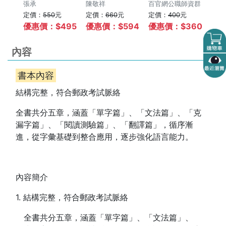
+專
資群
張承
陳敬祥
內勤】共同+專
百官網公職師資群
外
百官
定價：
550
元
定價：
660
元
定價：
400
元
定價
14年
業(107~111年
業(
522
優惠價：$
495
優惠價：$
594
優惠價：$
360
優惠
國文
試題)[含國文
試題
業管
+英文+企業管
型)
內容
錢防
理大意+洗錢防
文
郵政
制法大意+郵政
意
書本內容
金融
三法大意+金融
常
CR
科技知識](CR
及人
結構完整，符合郵政考試脈絡
1201)
R12
全書共分五章，涵蓋「單字篇」、「文法篇」、「克
漏字篇」、「閱讀測驗篇」、「翻譯篇」，循序漸
進，從字彙基礎到整合應用，逐步強化語言能力。
內容簡介
1. 結構完整，符合郵政考試脈絡
全書共分五章，涵蓋「單字篇」、「文法篇」、