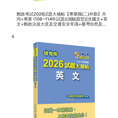
練習 10
練習 11
郵政考試2026試題大補帖【專業職(二)外勤】共
練習 12
同+專業 (108~114年試題)(測驗題型)[含國文+英
練習 13
文+郵政法規大意及交通安全常識+臺灣自然及人
練習 14
文地理](CR3202)
練習 15
4.
第五章 | 翻譯篇
練習 1
練習 2
練習 3
練習 4