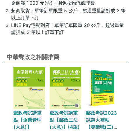
金額滿 1,000 元(含)，則免收物流處理費
２.
超商取貨：單筆訂單限重 5 公斤，超過重量請拆成 2 筆
以上訂單下訂
３.
LINE Pay宅配到府：單筆訂單限重 20 公斤，超過重量
請拆成 2 筆以上訂單下訂
中華郵政之相關推薦
026
郵政考試講重
郵政考試講重
郵政考試2023
郵政
帖
點【企業管理
點【郵政三法
試題大補帖
試
二)
(大意)】
(大意)】(4版)
【專業職(二)
【專