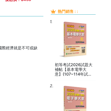
知識+國際公法+外
試](MA0302)
國文+國際經濟+國
熱門銷售 : :
際關係與近代外交
史](CK4356)
1.
國際經濟就是不可或缺
初等考試2026試題大
補帖【基本電學大
意】(107~114年試題)
(測驗題型)[適用五等
考試](CK4252)
2.