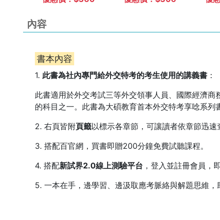
02)
內容
書本內容
1.
此書為社內專門給外交特考的考生使用的講義書
：
此書適用於外交考試三等外交領事人員、國際經濟商
的科目之一。此書為大碩教育首本外交特考享唸系列
2. 右頁皆附
頁籤
以標示各章節，可讓讀者依章節迅速
3. 搭配百官網，買書即贈200分鐘免費試聽課程。
4. 搭配
新試界2.0線上測驗平台
，登入並註冊會員，
5. 一本在手，邊學習、邊汲取應考脈絡與解題思維