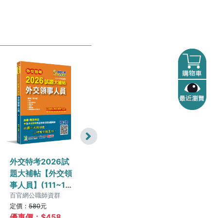
外交特考2026試
外交特考享唸【國
當代比較政治
題大補帖【外交領
際經濟】[適用外
府
事人員】(111~114
交考試三等外交領
陳偉華,衛然
年試題)[適用三等/
百官網公職師資群
事人員、國際經濟
牧翰
定價：
580
元
定價：
520
元
定價：
400
元
含國文+綜合法政
商務人員三等考
優惠價：$
458
優惠價：$
411
優惠價：$
36