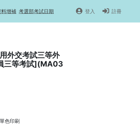
資料增補
考選部考試日期
登入
註冊
適用外交考試三等外
三等考試](MA03
單色印刷