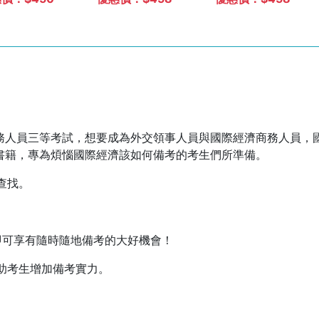
政知識+外國文+國
政知識+外國文+國
際傳播+國際關係
際關係+近代外交
+近代外交史+國際
史+國際公法+國際
法+國際經濟](CK
經濟](CK3356)
2356)
務人員三等考試，想要成為外交領事人員與國際經濟商務人員，
書籍，專為煩惱國際經濟該如何備考的考生們所準備。
查找。
即可享有隨時隨地備考的大好機會！
，助考生增加備考實力。