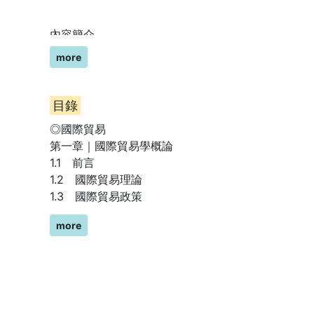
內容簡介
more
1. 內文特色：
書中分為國際貿易與國際金融兩大篇章，自古典貿易
目錄
所有的學習知識。透過幾何討論、文字說明與數學導
重點記憶。本書按章節搭配精選試題實戰演練，提供
◎國際貿易
第一章｜國際貿易學概論
2. 適用族群：
1.1 前言
由於外交三等與國際經濟商務三等考試中，國際經濟
1.2 國際貿易理論
1.3 國際貿易政策
(1) 已將國際經濟完整學過一遍的讀者-可直接按照
(2) 初次學習國際經濟的讀者-可按照書中順序的所
more
第二章｜古典貿易理論
(3) 備考狀態的考生-可以使用此講義書重溫觀念，
2.1 前言
2.2 早期貿易理論
3. 精簡清晰的排版風格，幫助考生更輕鬆地做考前練
2.3 古典貿易理論
2.4 比較利益與絕對利益在圖形上的詮釋