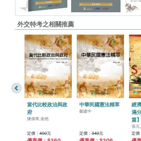
外交特考之相關推薦
唸【國
當代比較政治與政
中華民國憲法精萃
經
適用外
府
鄒建中
滿
外交領
陳偉華,衛然
篇
際經濟
張元
定價：
400
元
定價：
340
元
定價
等考
411
優惠價：$
360
優惠價：$
306
優惠