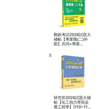
郵政考試2026試題大
補帖【專業職(二)外
勤】共同+專業
(108~114年試題)(測
驗題型)[含國文+英文
5.
+郵政法規大意及交通
安全常識+臺灣自然及
人文地理](CR3202)
研究所2026試題大補
帖【化工熱力學與反
應工程學】(110~114