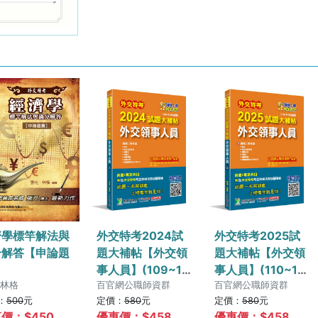
濟學標竿解法與
外交特考2024試
外交特考2025試
分解答【申論題
題大補帖【外交領
題大補帖【外交領
】
事人員】(109~11
事人員】(110~11
,林格
2年試題)[適用三
百官網公職師資群
3年試題)[適用三
百官網公職師資群
：
500
元
定價：
580
元
定價：
580
元
等/含國文+綜合法
等/含國文+綜合法
價：$
450
優惠價：$
458
優惠價：$
458