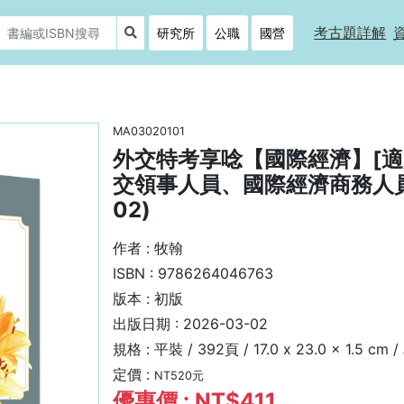
考古題詳解
研究所
公職
國營
MA03020101
外交特考享唸【國際經濟】[
交領事人員、國際經濟商務人員
02)
作者 : 牧翰
ISBN : 9786264046763
版本 : 初版
出版日期 : 2026-03-02
規格 :
平裝 /
392頁 /
17.0 x 23.0 x 1.5 cm /
定價 :
NT520元
優惠價 : NT$411