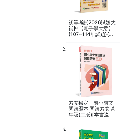
初等考試2026試題大
補帖【電子學大意】
(107~114年試題)(測
驗題型)[適用五等考
經濟學去蕪存菁，納入
試](CK4251)
讀者能進行反思，加深
3.
學到精隨、融會貫通。
素養檢定：國小國文
閱讀題本 閱讀素養 高
年級(二版)[本書適用
國小五、六年級]
(FG6109)
4.